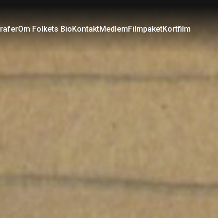
rafer
Om Folkets Bio
Kontakt
Medlem
Filmpaket
Kortfilm