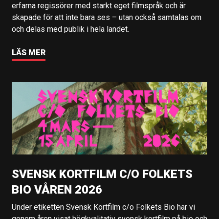
erfarna regissörer med starkt eget filmspråk och är
skapade för att inte bara ses – utan också samtalas om
och delas med publik i hela landet.
LÄS MER
SVENSK KORTFILM C/O FOLKETS
BIO VÅREN 2026
Under etiketten Svensk Kortfilm c/o Folkets Bio har vi
genom åren visat högkvalitativ svensk kortfilm på bio och