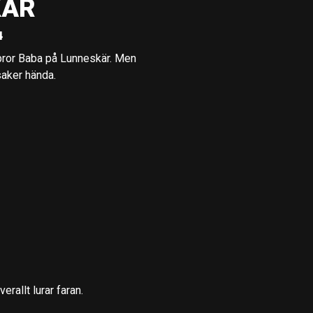
KÄR
4
lebror Baba på Lunneskär. Men
saker hända.
erallt lurar faran.