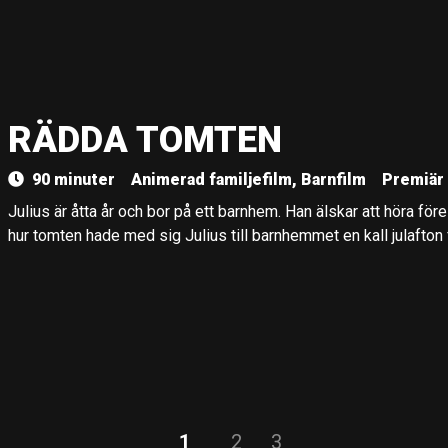
RÄDDA TOMTEN
90 minuter
Animerad familjefilm, Barnfilm
Premiär
Julius är åtta år och bor på ett barnhem. Han älskar att höra fö
hur tomten hade med sig Julius till barnhemmet en kall julafton 
1
2
3