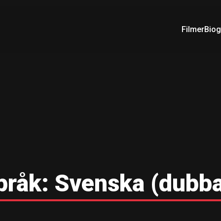
Filmer
Biog
pråk:
Svenska (dubba