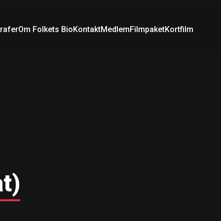
rafer
Om Folkets Bio
Kontakt
Medlem
Filmpaket
Kortfilm
t)