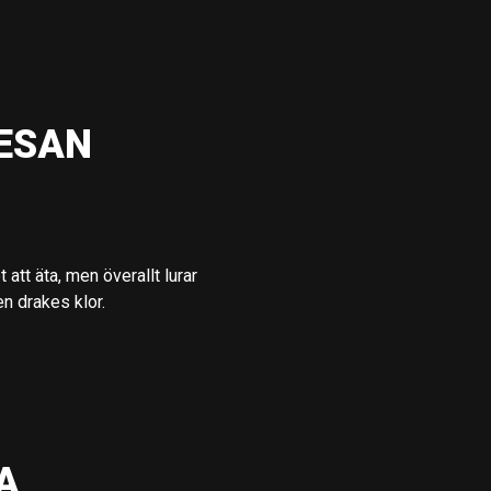
ESAN
 att äta, men överallt lurar
en drakes klor.
A