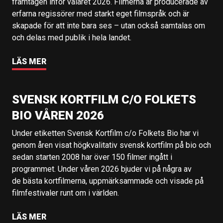
framtagen inför valåret 2026. Filmerna är producerade av
erfarna regissörer med starkt eget filmspråk och är
skapade för att inte bara ses – utan också samtalas om
och delas med publik i hela landet.
LÄS MER
SVENSK KORTFILM C/O FOLKETS
BIO VÅREN 2026
Under etiketten Svensk Kortfilm c/o Folkets Bio har vi
genom åren visat högkvalitativ svensk kortfilm på bio och
sedan starten 2008 har över 150 filmer ingått i
programmet. Under våren 2026 bjuder vi på några av
de bästa kortfilmerna, uppmärksammade och visade på
filmfestivaler runt om i världen.
LÄS MER