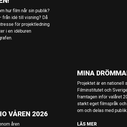
EN!
m hur film når sin publik?
 från idé till visning? Då
ntresse för projektledning
ter i en idéburen
grafen.
MINA DRÖMMA
Projektet är en nationell
Filminstitutet och Sverig
framtagen inför valåret 
starkt eget filmspråk och
om och delas med publik i
IO VÅREN 2026
genom åren
LÄS MER