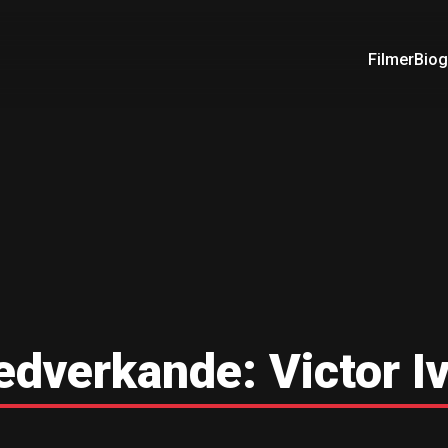
Filmer
Biog
edverkande:
Victor I