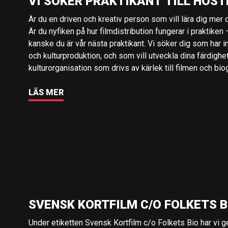
VI SÖKER PRAKTIKANT TILL HÖST
Är du en driven och kreativ person som vill lära dig mer o
Är du nyfiken på hur filmdistribution fungerar i praktiken –
kanske du är vår nästa praktikant. Vi söker dig som har i
och kulturproduktion, och som vill utveckla dina färdighe
kulturorganisation som drivs av kärlek till filmen och bio
LÄS MER
SVENSK KORTFILM C/O FOLKETS B
Under etiketten Svensk Kortfilm c/o Folkets Bio har vi 