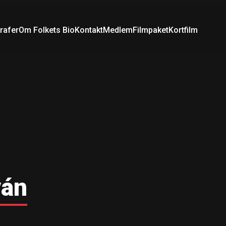
rafer
Om Folkets Bio
Kontakt
Medlem
Filmpaket
Kortfilm
ván