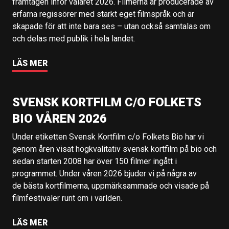
framtagen inför valåret 2026. Filmerna är producerade av
erfarna regissörer med starkt eget filmspråk och är
skapade för att inte bara ses – utan också samtalas om
och delas med publik i hela landet.
LÄS MER
SVENSK KORTFILM C/O FOLKETS
BIO VÅREN 2026
Under etiketten Svensk Kortfilm c/o Folkets Bio har vi
genom åren visat högkvalitativ svensk kortfilm på bio och
sedan starten 2008 har över 150 filmer ingått i
programmet. Under våren 2026 bjuder vi på några av
de bästa kortfilmerna, uppmärksammade och visade på
filmfestivaler runt om i världen.
LÄS MER