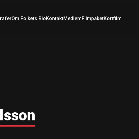
rafer
Om Folkets Bio
Kontakt
Medlem
Filmpaket
Kortfilm
lsson