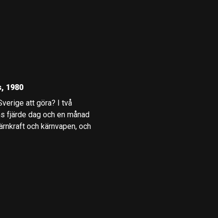
, 1980
verige att göra? I två
ns fjärde dag och en månad
ärnkraft och kärnvapen, och