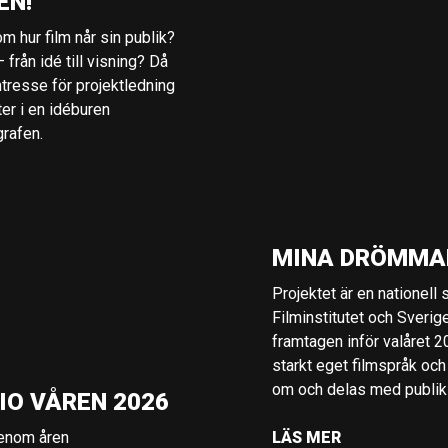
EN!
m hur film når sin publik?
 från idé till visning? Då
ntresse för projektledning
ter i en idéburen
grafen.
MINA DRÖMMA
Projektet är en nationell
Filminstitutet och Sverig
framtagen inför valåret 
starkt eget filmspråk och
om och delas med publik i
IO VÅREN 2026
genom åren
LÄS MER