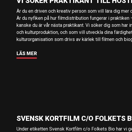
VI SÖKER PRAKTIKANT TILL HÖST
Är du en driven och kreativ person som vill lära dig mer o
Är du nyfiken på hur filmdistribution fungerar i praktiken –
kanske du är vår nästa praktikant. Vi söker dig som har i
och kulturproduktion, och som vill utveckla dina färdighe
kulturorganisation som drivs av kärlek till filmen och bio
LÄS MER
SVENSK KORTFILM C/O FOLKETS B
Under etiketten Svensk Kortfilm c/o Folkets Bio har vi 