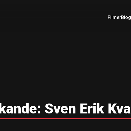
Filmer
Biog
kande:
Sven Erik Kv