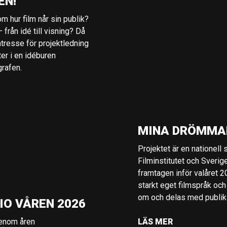
EN!
m hur film når sin publik?
 från idé till visning? Då
ntresse för projektledning
ter i en idéburen
grafen.
MINA DRÖMMA
Projektet är en nationell
Filminstitutet och Sverig
framtagen inför valåret 
starkt eget filmspråk och
om och delas med publik i
IO VÅREN 2026
genom åren
LÄS MER