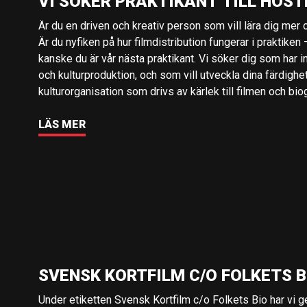
VI SÖKER PRAKTIKANT TILL HÖST
Är du en driven och kreativ person som vill lära dig mer o
Är du nyfiken på hur filmdistribution fungerar i praktiken –
kanske du är vår nästa praktikant. Vi söker dig som har i
och kulturproduktion, och som vill utveckla dina färdighe
kulturorganisation som drivs av kärlek till filmen och bio
LÄS MER
SVENSK KORTFILM C/O FOLKETS B
Under etiketten Svensk Kortfilm c/o Folkets Bio har vi 