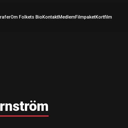
rafer
Om Folkets Bio
Kontakt
Medlem
Filmpaket
Kortfilm
arnström