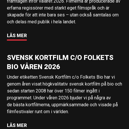
framtagen inför valåret 2026. Filmerna är producerade av
erfarna regissörer med starkt eget filmspråk och är
skapade för att inte bara ses – utan också samtalas om
och delas med publik i hela landet.
LÄS MER
SVENSK KORTFILM C/O FOLKETS
BIO VÅREN 2026
Under etiketten Svensk Kortfilm c/o Folkets Bio har vi
genom åren visat högkvalitativ svensk kortfilm på bio och
sedan starten 2008 har över 150 filmer ingått i
programmet. Under våren 2026 bjuder vi på några av
de bästa kortfilmerna, uppmärksammade och visade på
filmfestivaler runt om i världen.
LÄS MER