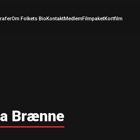
rafer
Om Folkets Bio
Kontakt
Medlem
Filmpaket
Kortfilm
ca Brænne