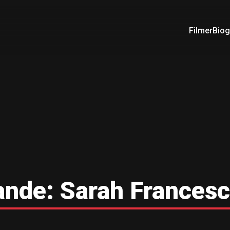
Filmer
Biog
ande:
Sarah Frances