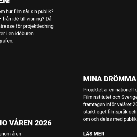
EN!
m hur film når sin publik?
 från idé till visning? Då
ntresse för projektledning
ter i en idéburen
grafen.
MINA DRÖMMA
Projektet är en nationell
Filminstitutet och Sverig
framtagen inför valåret 
starkt eget filmspråk och
om och delas med publik i
IO VÅREN 2026
genom åren
LÄS MER