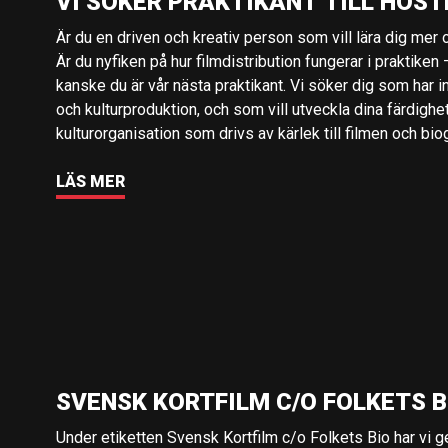
VI SÖKER PRAKTIKANT TILL HÖST
Är du en driven och kreativ person som vill lära dig mer o
Är du nyfiken på hur filmdistribution fungerar i praktiken –
kanske du är vår nästa praktikant. Vi söker dig som har i
och kulturproduktion, och som vill utveckla dina färdighe
kulturorganisation som drivs av kärlek till filmen och bio
LÄS MER
SVENSK KORTFILM C/O FOLKETS B
Under etiketten Svensk Kortfilm c/o Folkets Bio har vi 