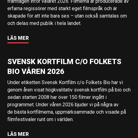
framtagen inför valåret 2026. Filmerna är producerade av
erfarna regissörer med starkt eget filmspråk och är
skapade för att inte bara ses – utan också samtalas om
och delas med publik i hela landet.
LÄS MER
SVENSK KORTFILM C/O FOLKETS
BIO VÅREN 2026
Under etiketten Svensk Kortfilm c/o Folkets Bio har vi
genom åren visat högkvalitativ svensk kortfilm på bio och
sedan starten 2008 har över 150 filmer ingått i
programmet. Under våren 2026 bjuder vi på några av
de bästa kortfilmerna, uppmärksammade och visade på
filmfestivaler runt om i världen.
LÄS MER