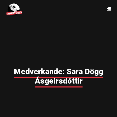
Medverkande:
Sara Dögg
Ásgeirsdóttir