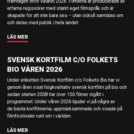
framtagen inför valåret 2026. Filmerna är producerade av
erfarna regissörer med starkt eget filmspråk och är
skapade för att inte bara ses – utan också samtalas om
och delas med publik i hela landet.
LÄS MER
SVENSK KORTFILM C/O FOLKETS
BIO VÅREN 2026
Under etiketten Svensk Kortfilm c/o Folkets Bio har vi
genom åren visat högkvalitativ svensk kortfilm på bio och
sedan starten 2008 har över 150 filmer ingått i
programmet. Under våren 2026 bjuder vi på några av
de bästa kortfilmerna, uppmärksammade och visade på
filmfestivaler runt om i världen.
LÄS MER