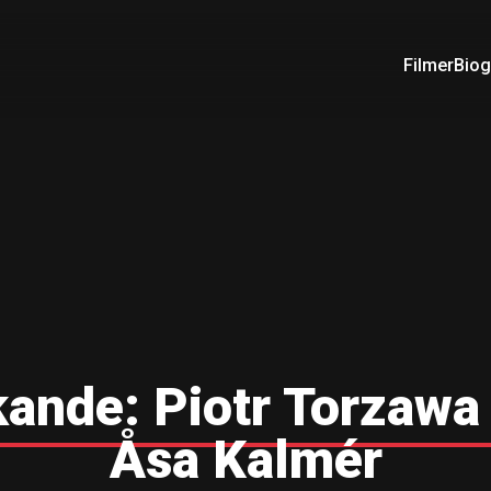
Filmer
Biog
kande:
Piotr Torzawa
Åsa Kalmér