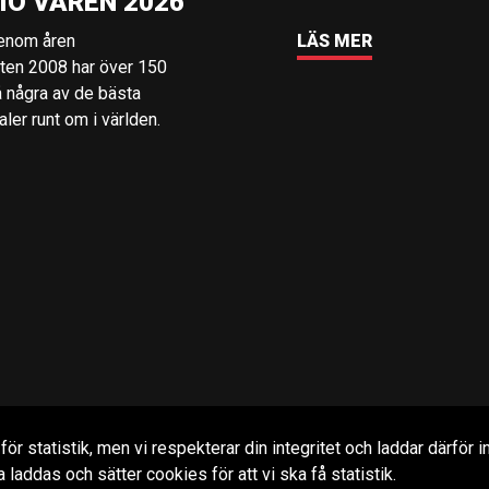
IO VÅREN 2026
genom åren
LÄS MER
rten 2008 har över 150
å några av de bästa
er runt om i världen.
r statistik, men vi respekterar din integritet och laddar därför in
laddas och sätter cookies för att vi ska få statistik.