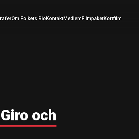
rafer
Om Folkets Bio
Kontakt
Medlem
Filmpaket
Kortfilm
 Giro och