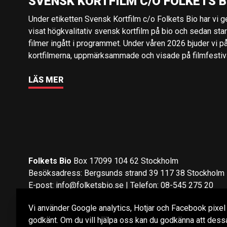
SVENSK KORTFILM C/O FOLKETS B
Under etiketten Svensk Kortfilm c/o Folkets Bio har vi 
visat högkvalitativ svensk kortfilm på bio och sedan sta
filmer ingått i programmet. Under våren 2026 bjuder vi p
kortfilmerna, uppmärksammade och visade på filmfestival
LÄS MER
Folkets Bio
Box 17099 104 62 Stockholm
Besöksadress: Bergsunds strand 39 117 38 Stockholm
E-post:
info@folketsbio.se
| Telefon: 08-545 275 20
Vi använder Google analytics, Hotjar och Facebook pixel fö
Följ oss på:
Facebook
&
Instagram
godkänt. Om du vill hjälpa oss kan du godkänna att dessa 