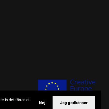
te in det förrän du
Nej
Jag godkänner