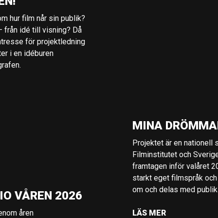
EN!
m hur film når sin publik?
 från idé till visning? Då
ntresse för projektledning
ter i en idéburen
grafen.
MINA DRÖMMA
Projektet är en nationell
Filminstitutet och Sverig
framtagen inför valåret 
starkt eget filmspråk och
om och delas med publik i
IO VÅREN 2026
genom åren
LÄS MER