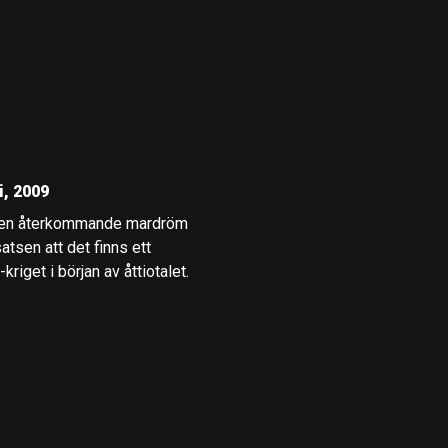
i, 2009
 om en återkommande mardröm
tsen att det finns ett
riget i början av åttiotalet.