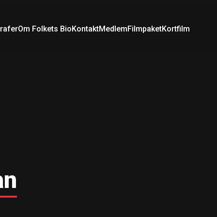
rafer
Om Folkets Bio
Kontakt
Medlem
Filmpaket
Kortfilm
an