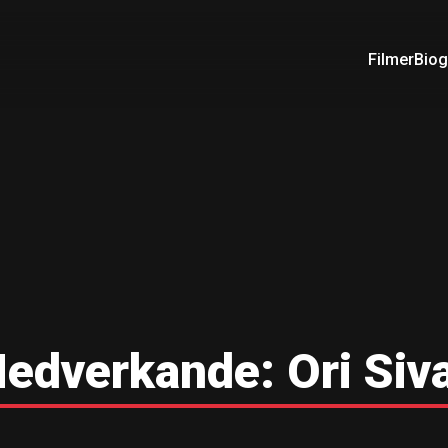
Filmer
Biog
edverkande:
Ori Siv