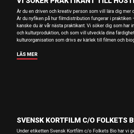
VI SÖKER PRAKTIKANT TILL HÖST
Är du en driven och kreativ person som vill lära dig mer o
Är du nyfiken på hur filmdistribution fungerar i praktiken –
kanske du är vår nästa praktikant. Vi söker dig som har i
och kulturproduktion, och som vill utveckla dina färdighe
kulturorganisation som drivs av kärlek till filmen och bio
LÄS MER
SVENSK KORTFILM C/O FOLKETS B
Under etiketten Svensk Kortfilm c/o Folkets Bio har vi 