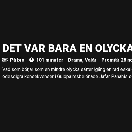
DET VAR BARA EN OLYCK
På bio
101 minuter
Drama, Valår
Premiär 28 n
Vad som börjar som en mindre olycka sätter igång en rad eska
ödesdigra konsekvenser i Guldpalmsbelönade Jafar Panahis se