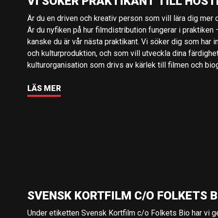
VI SÖKER PRAKTIKANT TILL HÖST
Är du en driven och kreativ person som vill lära dig mer o
Är du nyfiken på hur filmdistribution fungerar i praktiken –
kanske du är vår nästa praktikant. Vi söker dig som har i
och kulturproduktion, och som vill utveckla dina färdighe
kulturorganisation som drivs av kärlek till filmen och bio
LÄS MER
SVENSK KORTFILM C/O FOLKETS B
Under etiketten Svensk Kortfilm c/o Folkets Bio har vi 