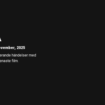
A
ovember, 2025
lerande händelser med
naste film.