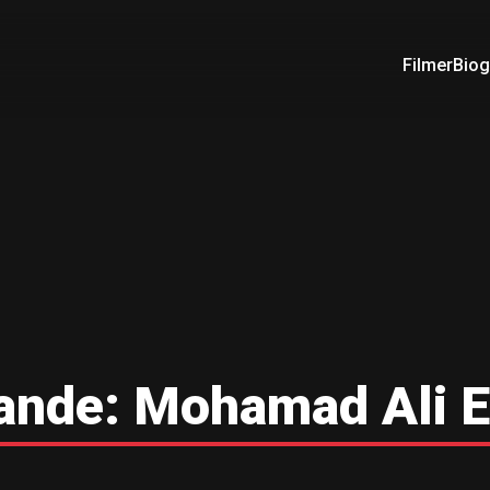
Filmer
Biog
ande:
Mohamad Ali E