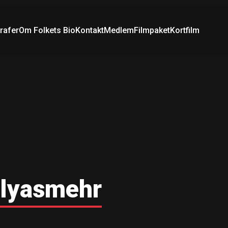
rafer
Om Folkets Bio
Kontakt
Medlem
Filmpaket
Kortfilm
lyasmehr