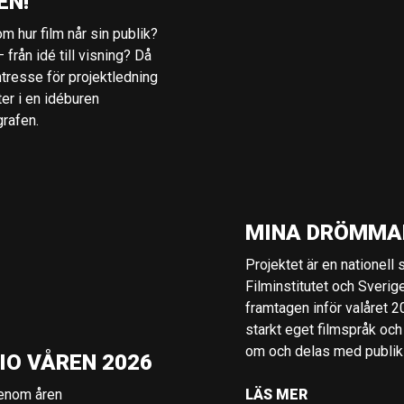
EN!
m hur film når sin publik?
 från idé till visning? Då
ntresse för projektledning
ter i en idéburen
grafen.
MINA DRÖMMA
Projektet är en nationell
Filminstitutet och Sverig
framtagen inför valåret 
starkt eget filmspråk och
om och delas med publik i
IO VÅREN 2026
genom åren
LÄS MER