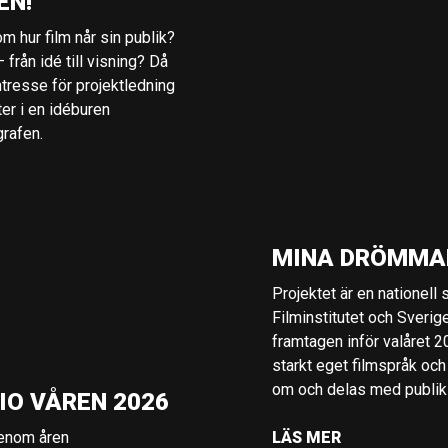
EN!
m hur film når sin publik?
 från idé till visning? Då
ntresse för projektledning
ter i en idéburen
grafen.
MINA DRÖMMA
Projektet är en nationell
Filminstitutet och Sverig
framtagen inför valåret 
starkt eget filmspråk och
om och delas med publik i
IO VÅREN 2026
genom åren
LÄS MER