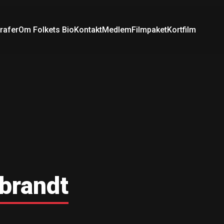
rafer
Om Folkets Bio
Kontakt
Medlem
Filmpaket
Kortfilm
brandt