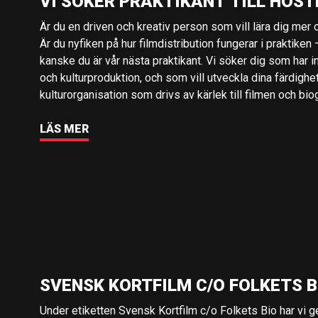
VI SÖKER PRAKTIKANT TILL HÖST
Är du en driven och kreativ person som vill lära dig mer o
Är du nyfiken på hur filmdistribution fungerar i praktiken –
kanske du är vår nästa praktikant. Vi söker dig som har i
och kulturproduktion, och som vill utveckla dina färdighe
kulturorganisation som drivs av kärlek till filmen och bio
LÄS MER
SVENSK KORTFILM C/O FOLKETS B
Under etiketten Svensk Kortfilm c/o Folkets Bio har vi 