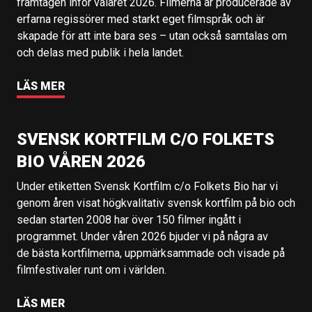
framtagen inför valåret 2026. Filmerna är producerade av
erfarna regissörer med starkt eget filmspråk och är
skapade för att inte bara ses – utan också samtalas om
och delas med publik i hela landet.
LÄS MER
SVENSK KORTFILM C/O FOLKETS
BIO VÅREN 2026
Under etiketten Svensk Kortfilm c/o Folkets Bio har vi
genom åren visat högkvalitativ svensk kortfilm på bio och
sedan starten 2008 har över 150 filmer ingått i
programmet. Under våren 2026 bjuder vi på några av
de bästa kortfilmerna, uppmärksammade och visade på
filmfestivaler runt om i världen.
LÄS MER