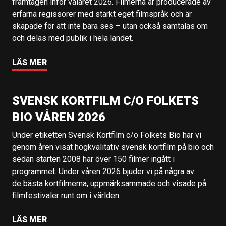
framtagen inför valåret 2026. Filmerna är producerade av
erfarna regissörer med starkt eget filmspråk och är
skapade för att inte bara ses – utan också samtalas om
och delas med publik i hela landet.
LÄS MER
SVENSK KORTFILM C/O FOLKETS
BIO VÅREN 2026
Under etiketten Svensk Kortfilm c/o Folkets Bio har vi
genom åren visat högkvalitativ svensk kortfilm på bio och
sedan starten 2008 har över 150 filmer ingått i
programmet. Under våren 2026 bjuder vi på några av
de bästa kortfilmerna, uppmärksammade och visade på
filmfestivaler runt om i världen.
LÄS MER