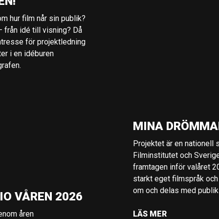
EN!
m hur film når sin publik?
 från idé till visning? Då
ntresse för projektledning
ter i en idéburen
grafen.
MINA DRÖMMA
Projektet är en nationell
Filminstitutet och Sverig
framtagen inför valåret 
starkt eget filmspråk och
om och delas med publik i
IO VÅREN 2026
genom åren
LÄS MER