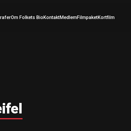
rafer
Om Folkets Bio
Kontakt
Medlem
Filmpaket
Kortfilm
ifel