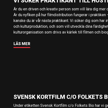
VI SÖKER PRAKTIKANT TILL HÖST
Är du en driven och kreativ person som vill lära dig mer o
Är du nyfiken på hur filmdistribution fungerar i praktiken –
kanske du är vår nästa praktikant. Vi söker dig som har i
och kulturproduktion, och som vill utveckla dina färdighe
kulturorganisation som drivs av kärlek till filmen och bio
LÄS MER
SVENSK KORTFILM C/O FOLKETS B
Under etiketten Svensk Kortfilm c/o Folkets Bio har vi 