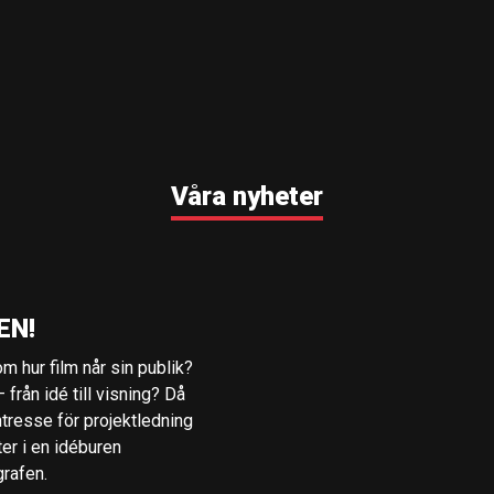
Våra nyheter
EN!
m hur film når sin publik?
 från idé till visning? Då
ntresse för projektledning
ter i en idéburen
grafen.