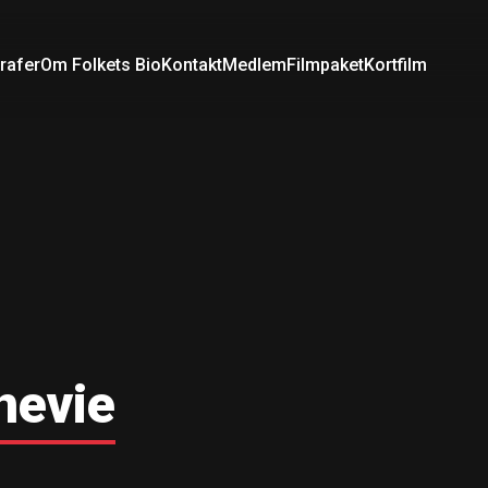
rafer
Om Folkets Bio
Kontakt
Medlem
Filmpaket
Kortfilm
nevie