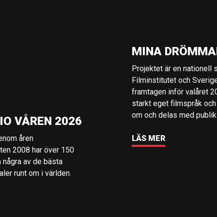
MINA DRÖMMA
Projektet är en nationell
Filminstitutet och Sverig
framtagen inför valåret 
starkt eget filmspråk och
om och delas med publik i
IO VÅREN 2026
genom åren
LÄS MER
rten 2008 har över 150
å några av de bästa
er runt om i världen.