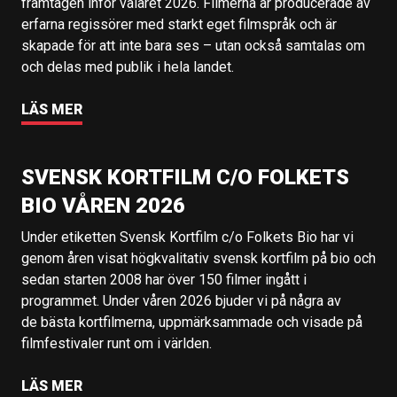
framtagen inför valåret 2026. Filmerna är producerade av
erfarna regissörer med starkt eget filmspråk och är
skapade för att inte bara ses – utan också samtalas om
och delas med publik i hela landet.
LÄS MER
SVENSK KORTFILM C/O FOLKETS
BIO VÅREN 2026
Under etiketten Svensk Kortfilm c/o Folkets Bio har vi
genom åren visat högkvalitativ svensk kortfilm på bio och
sedan starten 2008 har över 150 filmer ingått i
programmet. Under våren 2026 bjuder vi på några av
de bästa kortfilmerna, uppmärksammade och visade på
filmfestivaler runt om i världen.
LÄS MER