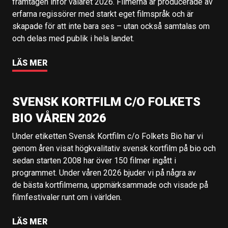
framtagen inför valåret 2026. Filmerna är producerade av
erfarna regissörer med starkt eget filmspråk och är
skapade för att inte bara ses – utan också samtalas om
och delas med publik i hela landet.
LÄS MER
SVENSK KORTFILM C/O FOLKETS
BIO VÅREN 2026
Under etiketten Svensk Kortfilm c/o Folkets Bio har vi
genom åren visat högkvalitativ svensk kortfilm på bio och
sedan starten 2008 har över 150 filmer ingått i
programmet. Under våren 2026 bjuder vi på några av
de bästa kortfilmerna, uppmärksammade och visade på
filmfestivaler runt om i världen.
LÄS MER