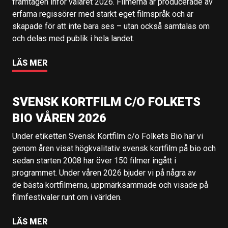
framtagen inför valåret 2026. Filmerna är producerade av
erfarna regissörer med starkt eget filmspråk och är
skapade för att inte bara ses – utan också samtalas om
och delas med publik i hela landet.
LÄS MER
SVENSK KORTFILM C/O FOLKETS
BIO VÅREN 2026
Under etiketten Svensk Kortfilm c/o Folkets Bio har vi
genom åren visat högkvalitativ svensk kortfilm på bio och
sedan starten 2008 har över 150 filmer ingått i
programmet. Under våren 2026 bjuder vi på några av
de bästa kortfilmerna, uppmärksammade och visade på
filmfestivaler runt om i världen.
LÄS MER