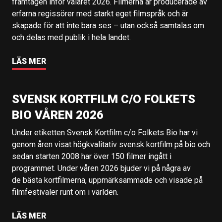
framtagen inför valåret 2026. Filmerna är producerade av
erfarna regissörer med starkt eget filmspråk och är
skapade för att inte bara ses – utan också samtalas om
och delas med publik i hela landet.
LÄS MER
SVENSK KORTFILM C/O FOLKETS
BIO VÅREN 2026
Under etiketten Svensk Kortfilm c/o Folkets Bio har vi
genom åren visat högkvalitativ svensk kortfilm på bio och
sedan starten 2008 har över 150 filmer ingått i
programmet. Under våren 2026 bjuder vi på några av
de bästa kortfilmerna, uppmärksammade och visade på
filmfestivaler runt om i världen.
LÄS MER