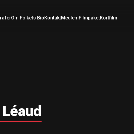
rafer
Om Folkets Bio
Kontakt
Medlem
Filmpaket
Kortfilm
 Léaud