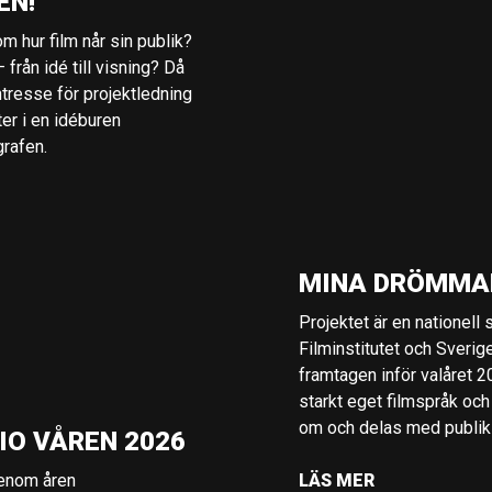
EN!
m hur film når sin publik?
 från idé till visning? Då
ntresse för projektledning
ter i en idéburen
grafen.
MINA DRÖMMA
Projektet är en nationell
Filminstitutet och Sverig
framtagen inför valåret 
starkt eget filmspråk och
om och delas med publik i
IO VÅREN 2026
genom åren
LÄS MER