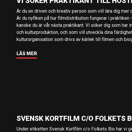
VI SÖKER PRAKTIKANT TILL HÖST
Är du en driven och kreativ person som vill lära dig mer o
Är du nyfiken på hur filmdistribution fungerar i praktiken –
kanske du är vår nästa praktikant. Vi söker dig som har i
och kulturproduktion, och som vill utveckla dina färdighe
kulturorganisation som drivs av kärlek till filmen och bio
LÄS MER
SVENSK KORTFILM C/O FOLKETS B
Under etiketten Svensk Kortfilm c/o Folkets Bio har vi 