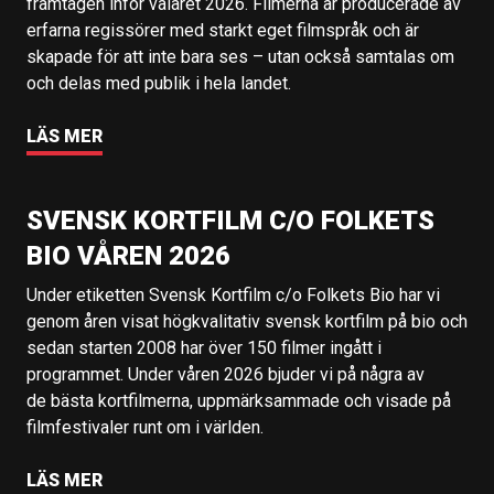
framtagen inför valåret 2026. Filmerna är producerade av
erfarna regissörer med starkt eget filmspråk och är
skapade för att inte bara ses – utan också samtalas om
och delas med publik i hela landet.
LÄS MER
SVENSK KORTFILM C/O FOLKETS
BIO VÅREN 2026
Under etiketten Svensk Kortfilm c/o Folkets Bio har vi
genom åren visat högkvalitativ svensk kortfilm på bio och
sedan starten 2008 har över 150 filmer ingått i
programmet. Under våren 2026 bjuder vi på några av
de bästa kortfilmerna, uppmärksammade och visade på
filmfestivaler runt om i världen.
LÄS MER