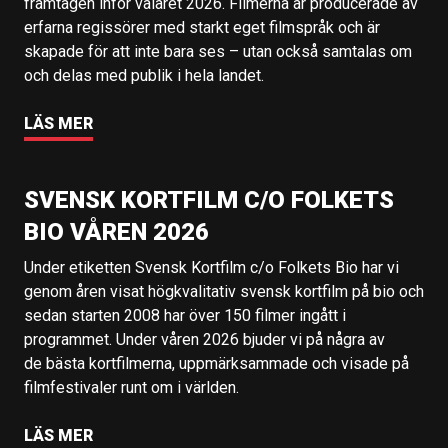
framtagen inför valåret 2026. Filmerna är producerade av
erfarna regissörer med starkt eget filmspråk och är
skapade för att inte bara ses – utan också samtalas om
och delas med publik i hela landet.
LÄS MER
SVENSK KORTFILM C/O FOLKETS
BIO VÅREN 2026
Under etiketten Svensk Kortfilm c/o Folkets Bio har vi
genom åren visat högkvalitativ svensk kortfilm på bio och
sedan starten 2008 har över 150 filmer ingått i
programmet. Under våren 2026 bjuder vi på några av
de bästa kortfilmerna, uppmärksammade och visade på
filmfestivaler runt om i världen.
LÄS MER