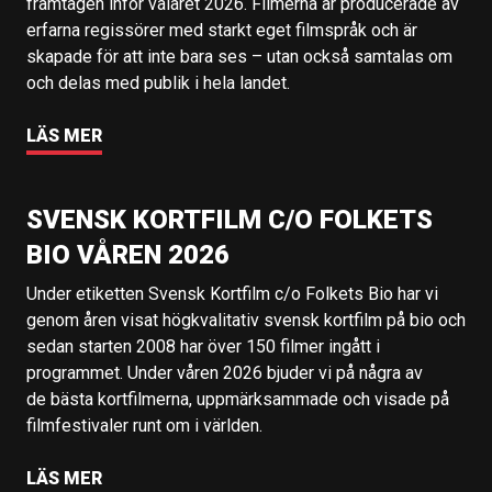
framtagen inför valåret 2026. Filmerna är producerade av
erfarna regissörer med starkt eget filmspråk och är
skapade för att inte bara ses – utan också samtalas om
och delas med publik i hela landet.
LÄS MER
SVENSK KORTFILM C/O FOLKETS
BIO VÅREN 2026
Under etiketten Svensk Kortfilm c/o Folkets Bio har vi
genom åren visat högkvalitativ svensk kortfilm på bio och
sedan starten 2008 har över 150 filmer ingått i
programmet. Under våren 2026 bjuder vi på några av
de bästa kortfilmerna, uppmärksammade och visade på
filmfestivaler runt om i världen.
LÄS MER