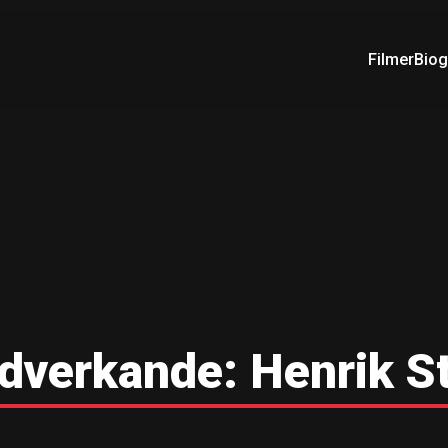
Filmer
Biog
dverkande:
Henrik S