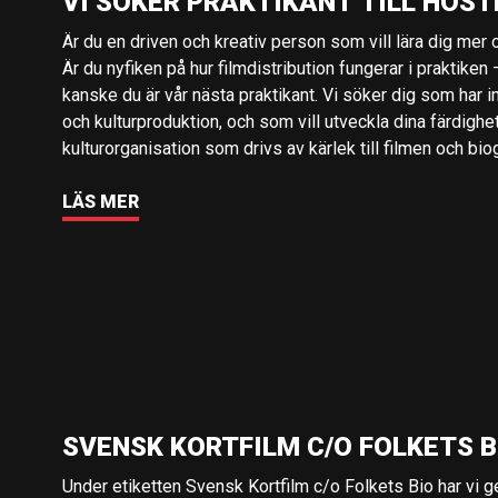
VI SÖKER PRAKTIKANT TILL HÖST
Är du en driven och kreativ person som vill lära dig mer o
Är du nyfiken på hur filmdistribution fungerar i praktiken –
kanske du är vår nästa praktikant. Vi söker dig som har i
och kulturproduktion, och som vill utveckla dina färdighe
kulturorganisation som drivs av kärlek till filmen och bio
LÄS MER
SVENSK KORTFILM C/O FOLKETS B
Under etiketten Svensk Kortfilm c/o Folkets Bio har vi 