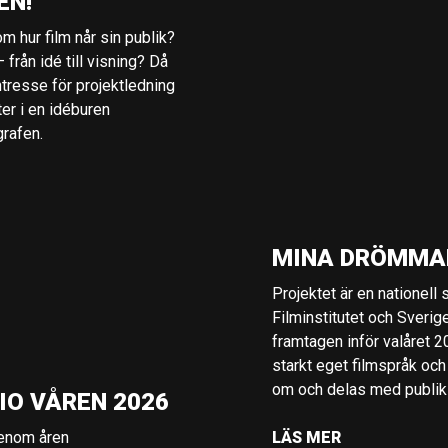
EN!
m hur film når sin publik?
 från idé till visning? Då
ntresse för projektledning
ter i en idéburen
grafen.
MINA DRÖMMA
Projektet är en nationell
Filminstitutet och Sverig
framtagen inför valåret 
starkt eget filmspråk och
om och delas med publik i
IO VÅREN 2026
genom åren
LÄS MER