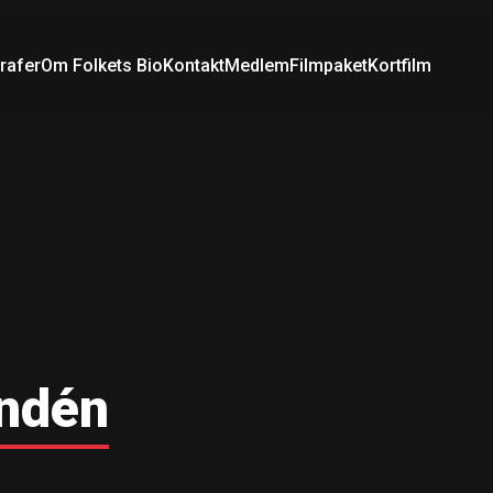
rafer
Om Folkets Bio
Kontakt
Medlem
Filmpaket
Kortfilm
ndén