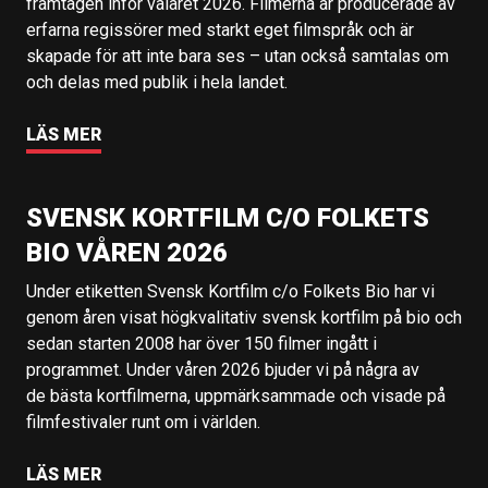
framtagen inför valåret 2026. Filmerna är producerade av
erfarna regissörer med starkt eget filmspråk och är
skapade för att inte bara ses – utan också samtalas om
och delas med publik i hela landet.
LÄS MER
SVENSK KORTFILM C/O FOLKETS
BIO VÅREN 2026
Under etiketten Svensk Kortfilm c/o Folkets Bio har vi
genom åren visat högkvalitativ svensk kortfilm på bio och
sedan starten 2008 har över 150 filmer ingått i
programmet. Under våren 2026 bjuder vi på några av
de bästa kortfilmerna, uppmärksammade och visade på
filmfestivaler runt om i världen.
LÄS MER