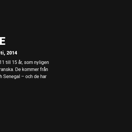
E
ti, 2014
11 till 15 år, som nyligen
g franska. De kommer från
och Senegal – och de har