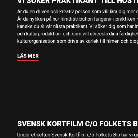
VI SÖKER PRAKTIKANT TILL HÖST
Är du en driven och kreativ person som vill lära dig mer o
Är du nyfiken på hur filmdistribution fungerar i praktiken –
kanske du är vår nästa praktikant. Vi söker dig som har i
och kulturproduktion, och som vill utveckla dina färdighe
kulturorganisation som drivs av kärlek till filmen och bio
LÄS MER
SVENSK KORTFILM C/O FOLKETS B
Under etiketten Svensk Kortfilm c/o Folkets Bio har vi 