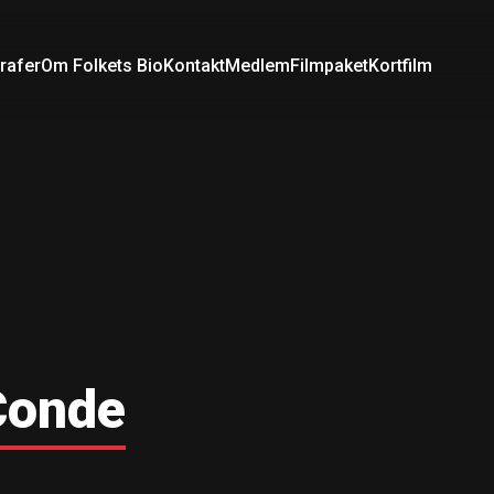
rafer
Om Folkets Bio
Kontakt
Medlem
Filmpaket
Kortfilm
Conde