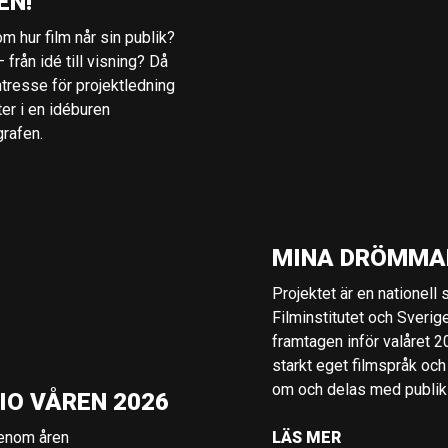
EN!
m hur film når sin publik?
 från idé till visning? Då
ntresse för projektledning
ter i en idéburen
grafen.
MINA DRÖMMA
Projektet är en nationell
Filminstitutet och Sverig
framtagen inför valåret 
starkt eget filmspråk och
om och delas med publik i
IO VÅREN 2026
genom åren
LÄS MER