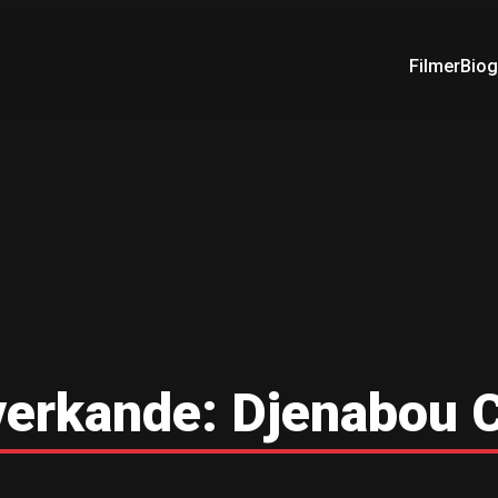
Filmer
Biog
erkande:
Djenabou 