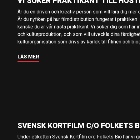
VI SÖKER PRAKTIKANT TILL HÖST
Är du en driven och kreativ person som vill lära dig mer o
Är du nyfiken på hur filmdistribution fungerar i praktiken –
kanske du är vår nästa praktikant. Vi söker dig som har i
och kulturproduktion, och som vill utveckla dina färdighe
kulturorganisation som drivs av kärlek till filmen och bio
LÄS MER
SVENSK KORTFILM C/O FOLKETS B
Under etiketten Svensk Kortfilm c/o Folkets Bio har vi 