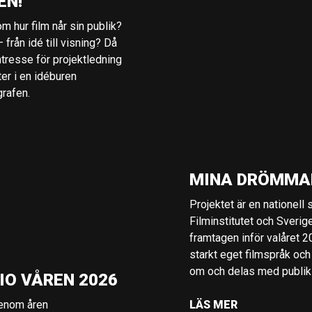
EN!
m hur film når sin publik?
 från idé till visning? Då
ntresse för projektledning
ter i en idéburen
grafen.
MINA DRÖMMA
Projektet är en nationell
Filminstitutet och Sverig
framtagen inför valåret 
starkt eget filmspråk och
om och delas med publik i
IO VÅREN 2026
genom åren
LÄS MER