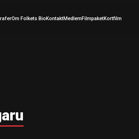
rafer
Om Folkets Bio
Kontakt
Medlem
Filmpaket
Kortfilm
aru