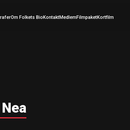
rafer
Om Folkets Bio
Kontakt
Medlem
Filmpaket
Kortfilm
 Nea