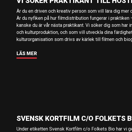
VI SÖKER PRAKTIKANT TILL HÖST
Är du en driven och kreativ person som vill lära dig mer o
Är du nyfiken på hur filmdistribution fungerar i praktiken –
kanske du är vår nästa praktikant. Vi söker dig som har i
och kulturproduktion, och som vill utveckla dina färdighe
kulturorganisation som drivs av kärlek till filmen och bio
LÄS MER
SVENSK KORTFILM C/O FOLKETS B
Under etiketten Svensk Kortfilm c/o Folkets Bio har vi 