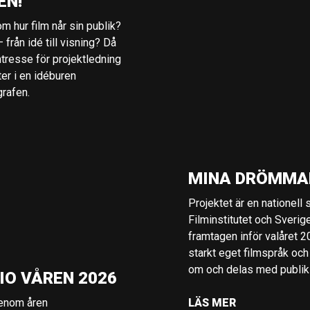
EN!
m hur film når sin publik?
 från idé till visning? Då
ntresse för projektledning
ter i en idéburen
grafen.
MINA DRÖMMA
Projektet är en nationell
Filminstitutet och Sverig
framtagen inför valåret 
starkt eget filmspråk och
om och delas med publik i
IO VÅREN 2026
genom åren
LÄS MER