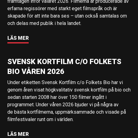
framtagen inför valåret 2026. Filmerna är producerade av
erfarna regissörer med starkt eget filmspråk och är
skapade för att inte bara ses – utan också samtalas om
och delas med publik i hela landet.
LÄS MER
SVENSK KORTFILM C/O FOLKETS
BIO VÅREN 2026
Under etiketten Svensk Kortfilm c/o Folkets Bio har vi
genom åren visat högkvalitativ svensk kortfilm på bio och
sedan starten 2008 har över 150 filmer ingått i
programmet. Under våren 2026 bjuder vi på några av
de bästa kortfilmerna, uppmärksammade och visade på
filmfestivaler runt om i världen.
LÄS MER