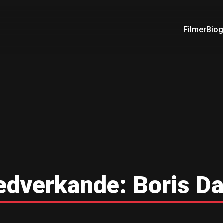
Filmer
Biog
dverkande:
Boris D