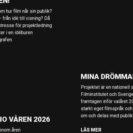
EN!
m hur film når sin publik?
 från idé till visning? Då
ntresse för projektledning
ter i en idéburen
grafen.
MINA DRÖMMA
Projektet är en nationell
Filminstitutet och Sverig
framtagen inför valåret 
starkt eget filmspråk och
om och delas med publik i
IO VÅREN 2026
genom åren
LÄS MER