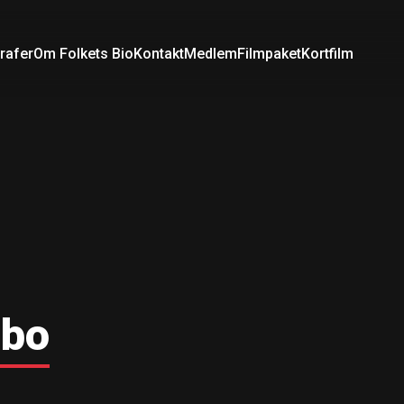
rafer
Om Folkets Bio
Kontakt
Medlem
Filmpaket
Kortfilm
abo