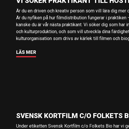
VI SÖKER PRAKTIKANT TILL HÖST
Är du en driven och kreativ person som vill lära dig mer o
Är du nyfiken på hur filmdistribution fungerar i praktiken –
kanske du är vår nästa praktikant. Vi söker dig som har i
och kulturproduktion, och som vill utveckla dina färdighe
kulturorganisation som drivs av kärlek till filmen och bio
LÄS MER
SVENSK KORTFILM C/O FOLKETS B
Under etiketten Svensk Kortfilm c/o Folkets Bio har vi 