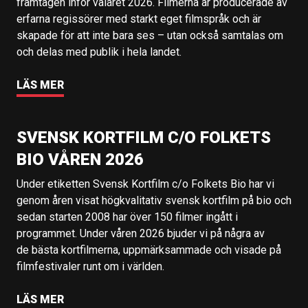
framtagen inför valåret 2026. Filmerna är producerade av
erfarna regissörer med starkt eget filmspråk och är
skapade för att inte bara ses – utan också samtalas om
och delas med publik i hela landet.
LÄS MER
SVENSK KORTFILM C/O FOLKETS
BIO VÅREN 2026
Under etiketten Svensk Kortfilm c/o Folkets Bio har vi
genom åren visat högkvalitativ svensk kortfilm på bio och
sedan starten 2008 har över 150 filmer ingått i
programmet. Under våren 2026 bjuder vi på några av
de bästa kortfilmerna, uppmärksammade och visade på
filmfestivaler runt om i världen.
LÄS MER