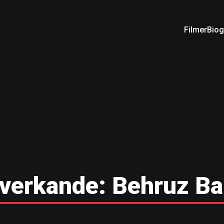
Filmer
Biog
verkande:
Behruz Ba