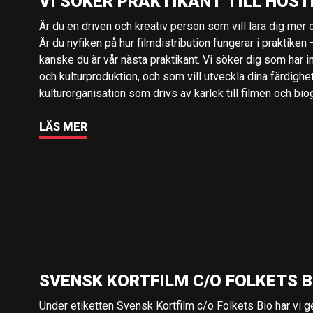
VI SÖKER PRAKTIKANT TILL HÖST
Är du en driven och kreativ person som vill lära dig mer o
Är du nyfiken på hur filmdistribution fungerar i praktiken –
kanske du är vår nästa praktikant. Vi söker dig som har i
och kulturproduktion, och som vill utveckla dina färdighe
kulturorganisation som drivs av kärlek till filmen och bio
LÄS MER
SVENSK KORTFILM C/O FOLKETS B
Under etiketten Svensk Kortfilm c/o Folkets Bio har vi 