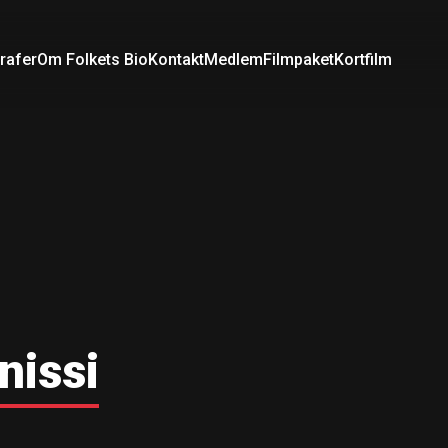
rafer
Om Folkets Bio
Kontakt
Medlem
Filmpaket
Kortfilm
nissi