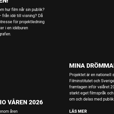
EN!
m hur film når sin publik?
 från idé till visning? Då
ntresse för projektledning
ter i en idéburen
grafen.
MINA DRÖMMA
Projektet är en nationell
Filminstitutet och Sverig
framtagen inför valåret 
starkt eget filmspråk och
om och delas med publik i
IO VÅREN 2026
genom åren
LÄS MER