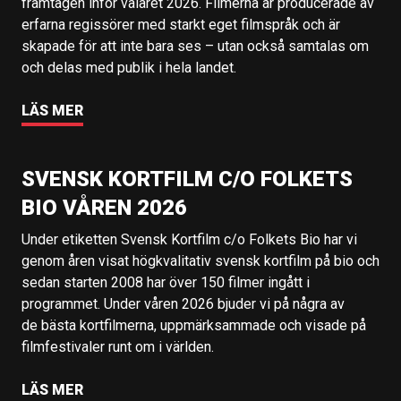
framtagen inför valåret 2026. Filmerna är producerade av
erfarna regissörer med starkt eget filmspråk och är
skapade för att inte bara ses – utan också samtalas om
och delas med publik i hela landet.
LÄS MER
SVENSK KORTFILM C/O FOLKETS
BIO VÅREN 2026
Under etiketten Svensk Kortfilm c/o Folkets Bio har vi
genom åren visat högkvalitativ svensk kortfilm på bio och
sedan starten 2008 har över 150 filmer ingått i
programmet. Under våren 2026 bjuder vi på några av
de bästa kortfilmerna, uppmärksammade och visade på
filmfestivaler runt om i världen.
LÄS MER