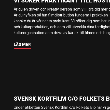
VI SÖKER PRAKTIKANT TILL HÖST
Är du en driven och kreativ person som vill lära dig mer o
Är du nyfiken på hur filmdistribution fungerar i praktiken –
kanske du är vår nästa praktikant. Vi söker dig som har i
och kulturproduktion, och som vill utveckla dina färdighe
kulturorganisation som drivs av kärlek till filmen och bio
LÄS MER
SVENSK KORTFILM C/O FOLKETS B
Under etiketten Svensk Kortfilm c/o Folkets Bio har vi 