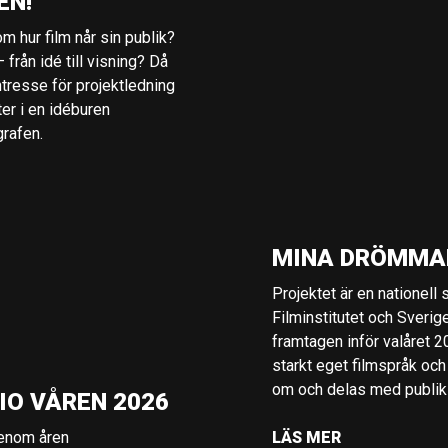
EN!
m hur film når sin publik?
 från idé till visning? Då
ntresse för projektledning
ter i en idéburen
grafen.
MINA DRÖMMA
Projektet är en nationell
Filminstitutet och Sverig
framtagen inför valåret 
starkt eget filmspråk och
om och delas med publik i
IO VÅREN 2026
genom åren
LÄS MER