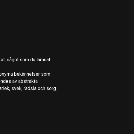
skat, något som du lämnat
anonyma bekännelser som
åendes av abstrakta
ärlek, svek, rädsla och sorg.