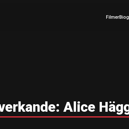
Filmer
Biog
verkande:
Alice Häg