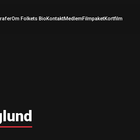
rafer
Om Folkets Bio
Kontakt
Medlem
Filmpaket
Kortfilm
glund