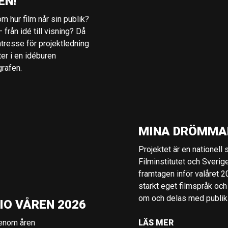
EN!
m hur film når sin publik?
 från idé till visning? Då
ntresse för projektledning
ter i en idéburen
grafen.
MINA DRÖMMA
Projektet är en nationell
Filminstitutet och Sverig
framtagen inför valåret 
starkt eget filmspråk och
om och delas med publik i
IO VÅREN 2026
genom åren
LÄS MER