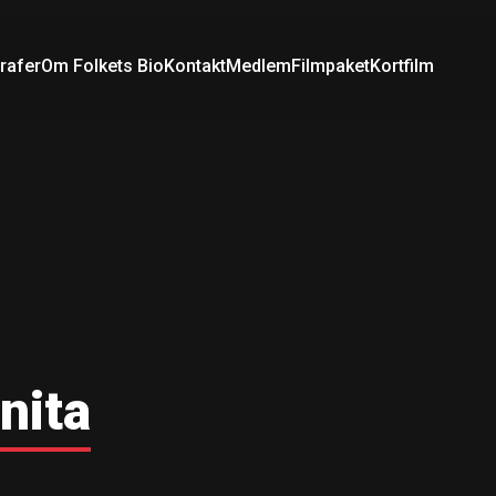
rafer
Om Folkets Bio
Kontakt
Medlem
Filmpaket
Kortfilm
nita