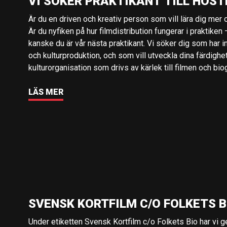
VI SÖKER PRAKTIKANT TILL HÖST
Är du en driven och kreativ person som vill lära dig mer o
Är du nyfiken på hur filmdistribution fungerar i praktiken –
kanske du är vår nästa praktikant. Vi söker dig som har i
och kulturproduktion, och som vill utveckla dina färdighe
kulturorganisation som drivs av kärlek till filmen och bio
LÄS MER
SVENSK KORTFILM C/O FOLKETS B
Under etiketten Svensk Kortfilm c/o Folkets Bio har vi 