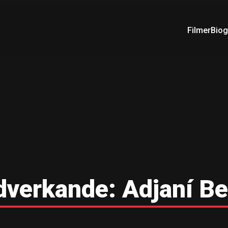
Filmer
Biog
verkande:
Adjaní Be