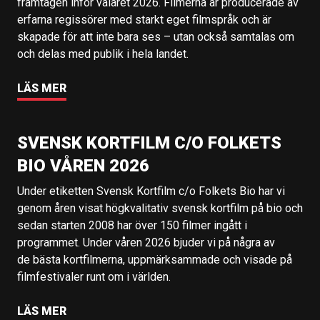
framtagen inför valåret 2026. Filmerna är producerade av
erfarna regissörer med starkt eget filmspråk och är
skapade för att inte bara ses – utan också samtalas om
och delas med publik i hela landet.
LÄS MER
SVENSK KORTFILM C/O FOLKETS
BIO VÅREN 2026
Under etiketten Svensk Kortfilm c/o Folkets Bio har vi
genom åren visat högkvalitativ svensk kortfilm på bio och
sedan starten 2008 har över 150 filmer ingått i
programmet. Under våren 2026 bjuder vi på några av
de bästa kortfilmerna, uppmärksammade och visade på
filmfestivaler runt om i världen.
LÄS MER