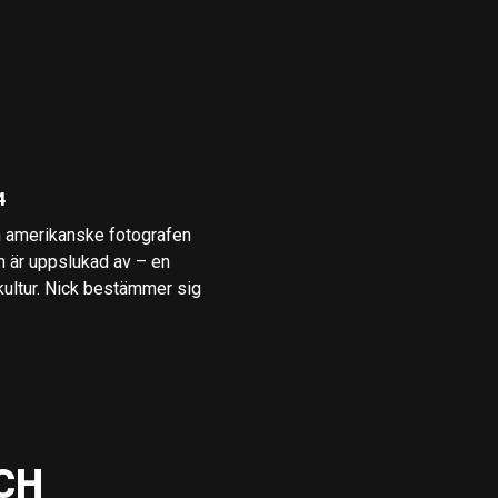
4
en amerikanske fotografen
en är uppslukad av – en
lkultur. Nick bestämmer sig
CH