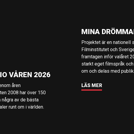
MINA DRÖMMA
Projektet är en nationell
Filminstitutet och Sverig
framtagen inför valåret 
starkt eget filmspråk och
om och delas med publik i
IO VÅREN 2026
genom åren
LÄS MER
rten 2008 har över 150
å några av de bästa
er runt om i världen.