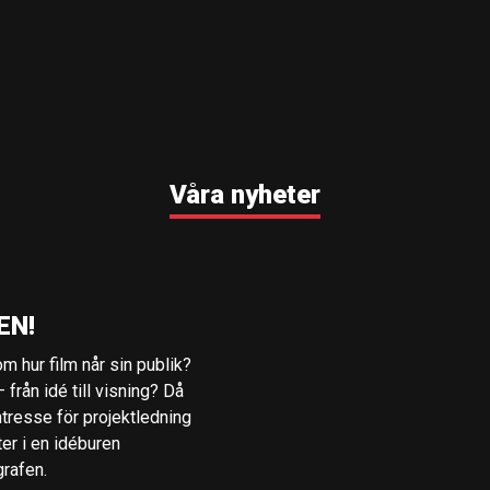
Våra nyheter
EN!
m hur film når sin publik?
 från idé till visning? Då
ntresse för projektledning
ter i en idéburen
grafen.