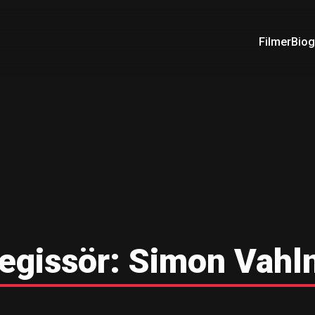
Filmer
Biog
egissör:
Simon Vahl