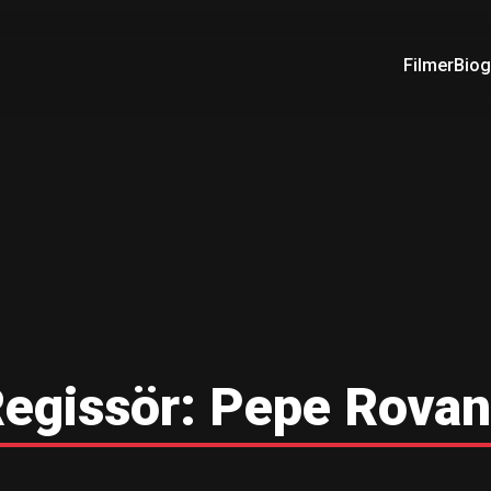
Filmer
Biog
egissör:
Pepe Rova