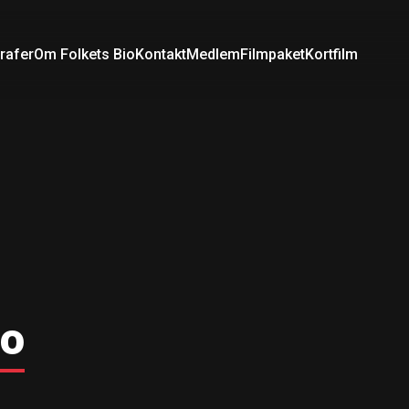
rafer
Om Folkets Bio
Kontakt
Medlem
Filmpaket
Kortfilm
no