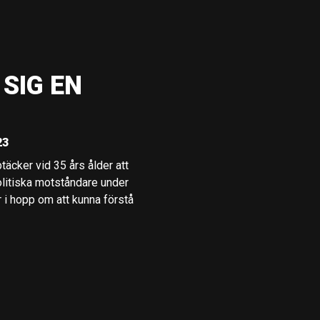
SIG EN
23
cker vid 35 års ålder att
politiska motståndare under
r i hopp om att kunna förstå