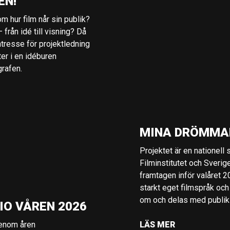
EN!
m hur film når sin publik?
 från idé till visning? Då
ntresse för projektledning
ter i en idéburen
grafen.
MINA DRÖMMA
Projektet är en nationell
Filminstitutet och Sverig
framtagen inför valåret 
starkt eget filmspråk och
om och delas med publik i
IO VÅREN 2026
genom åren
LÄS MER