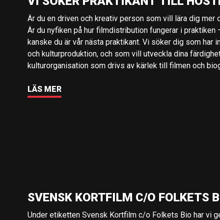
VI SÖKER PRAKTIKANT TILL HÖST
Är du en driven och kreativ person som vill lära dig mer o
Är du nyfiken på hur filmdistribution fungerar i praktiken –
kanske du är vår nästa praktikant. Vi söker dig som har i
och kulturproduktion, och som vill utveckla dina färdighe
kulturorganisation som drivs av kärlek till filmen och bio
LÄS MER
SVENSK KORTFILM C/O FOLKETS B
Under etiketten Svensk Kortfilm c/o Folkets Bio har vi 