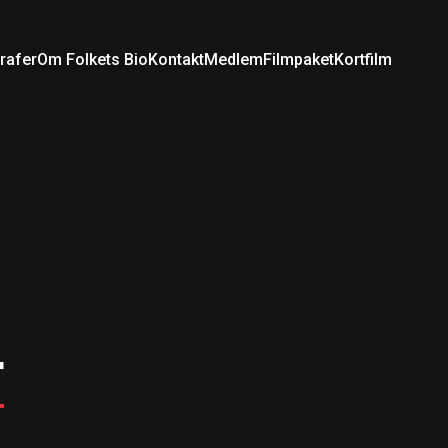
rafer
Om Folkets Bio
Kontakt
Medlem
Filmpaket
Kortfilm
r