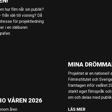
EN!
m hur film når sin publik?
 från idé till visning? Då
ntresse för projektledning
ter i en idéburen
grafen.
MINA DRÖMMA
Projektet är en nationell
Filminstitutet och Sverig
framtagen inför valåret 
starkt eget filmspråk och
om och delas med publik i
IO VÅREN 2026
genom åren
LÄS MER