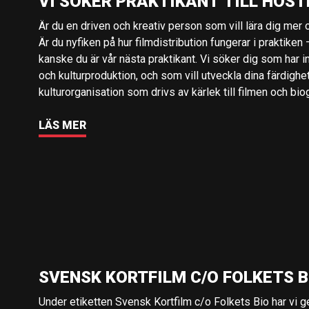
VI SÖKER PRAKTIKANT TILL HÖST
Är du en driven och kreativ person som vill lära dig mer o
Är du nyfiken på hur filmdistribution fungerar i praktiken –
kanske du är vår nästa praktikant. Vi söker dig som har i
och kulturproduktion, och som vill utveckla dina färdighe
kulturorganisation som drivs av kärlek till filmen och bio
LÄS MER
SVENSK KORTFILM C/O FOLKETS B
Under etiketten Svensk Kortfilm c/o Folkets Bio har vi 