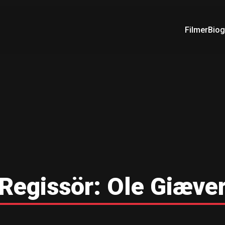
Filmer
Biog
Regissör:
Ole Giæve