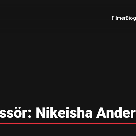
Filmer
Biog
ssör:
Nikeisha Ande