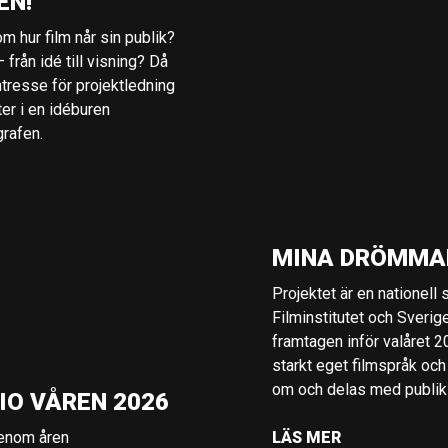
EN!
m hur film når sin publik?
 från idé till visning? Då
ntresse för projektledning
ter i en idéburen
grafen.
MINA DRÖMMA
Projektet är en nationell
Filminstitutet och Sverig
framtagen inför valåret 
starkt eget filmspråk och
om och delas med publik i
IO VÅREN 2026
genom åren
LÄS MER