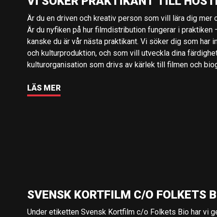
VI SÖKER PRAKTIKANT TILL HÖST
Är du en driven och kreativ person som vill lära dig mer o
Är du nyfiken på hur filmdistribution fungerar i praktiken –
kanske du är vår nästa praktikant. Vi söker dig som har i
och kulturproduktion, och som vill utveckla dina färdighe
kulturorganisation som drivs av kärlek till filmen och bio
LÄS MER
SVENSK KORTFILM C/O FOLKETS B
Under etiketten Svensk Kortfilm c/o Folkets Bio har vi 