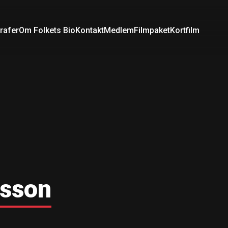
rafer
Om Folkets Bio
Kontakt
Medlem
Filmpaket
Kortfilm
rsson