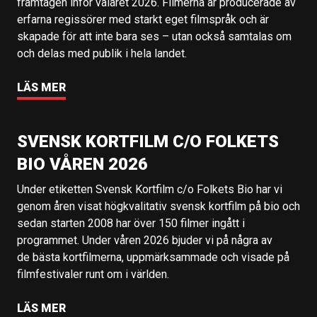
framtagen inför valåret 2026. Filmerna är producerade av
erfarna regissörer med starkt eget filmspråk och är
skapade för att inte bara ses – utan också samtalas om
och delas med publik i hela landet.
LÄS MER
SVENSK KORTFILM C/O FOLKETS
BIO VÅREN 2026
Under etiketten Svensk Kortfilm c/o Folkets Bio har vi
genom åren visat högkvalitativ svensk kortfilm på bio och
sedan starten 2008 har över 150 filmer ingått i
programmet. Under våren 2026 bjuder vi på några av
de bästa kortfilmerna, uppmärksammade och visade på
filmfestivaler runt om i världen.
LÄS MER