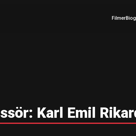
Filmer
Biog
ssör:
Karl Emil Rika