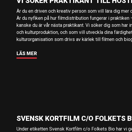
VI SÖKER PRAKTIKANT TILL HÖST
Är du en driven och kreativ person som vill lära dig mer o
Är du nyfiken på hur filmdistribution fungerar i praktiken –
kanske du är vår nästa praktikant. Vi söker dig som har i
och kulturproduktion, och som vill utveckla dina färdighe
kulturorganisation som drivs av kärlek till filmen och bio
LÄS MER
SVENSK KORTFILM C/O FOLKETS B
Under etiketten Svensk Kortfilm c/o Folkets Bio har vi 