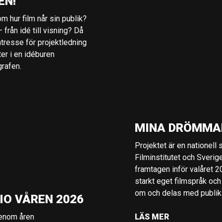
EN!
m hur film når sin publik?
 från idé till visning? Då
ntresse för projektledning
ter i en idéburen
grafen.
MINA DRÖMMA
Projektet är en nationell
Filminstitutet och Sverig
framtagen inför valåret 
starkt eget filmspråk och
om och delas med publik i
IO VÅREN 2026
genom åren
LÄS MER