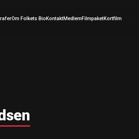
rafer
Om Folkets Bio
Kontakt
Medlem
Filmpaket
Kortfilm
rdsen