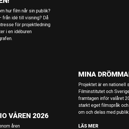
EN!
m hur film når sin publik?
 från idé till visning? Då
ntresse för projektledning
ter i en idéburen
grafen.
MINA DRÖMMA
Projektet är en nationell
Filminstitutet och Sverig
framtagen inför valåret 
starkt eget filmspråk och
om och delas med publik i
IO VÅREN 2026
genom åren
LÄS MER