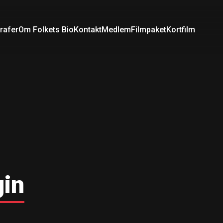
rafer
Om Folkets Bio
Kontakt
Medlem
Filmpaket
Kortfilm
gin