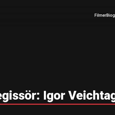
Filmer
Biog
gissör:
Igor Veichta