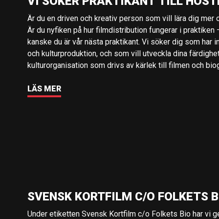
VI SÖKER PRAKTIKANT TILL HÖST
Är du en driven och kreativ person som vill lära dig mer o
Är du nyfiken på hur filmdistribution fungerar i praktiken –
kanske du är vår nästa praktikant. Vi söker dig som har i
och kulturproduktion, och som vill utveckla dina färdighe
kulturorganisation som drivs av kärlek till filmen och bio
LÄS MER
SVENSK KORTFILM C/O FOLKETS B
Under etiketten Svensk Kortfilm c/o Folkets Bio har vi 