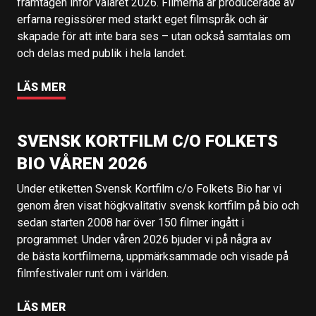
framtagen inför valåret 2026. Filmerna är producerade av
erfarna regissörer med starkt eget filmspråk och är
skapade för att inte bara ses – utan också samtalas om
och delas med publik i hela landet.
LÄS MER
SVENSK KORTFILM C/O FOLKETS
BIO VÅREN 2026
Under etiketten Svensk Kortfilm c/o Folkets Bio har vi
genom åren visat högkvalitativ svensk kortfilm på bio och
sedan starten 2008 har över 150 filmer ingått i
programmet. Under våren 2026 bjuder vi på några av
de bästa kortfilmerna, uppmärksammade och visade på
filmfestivaler runt om i världen.
LÄS MER