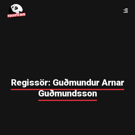
Regissör:
Guðmundur Arnar
Guðmundsson